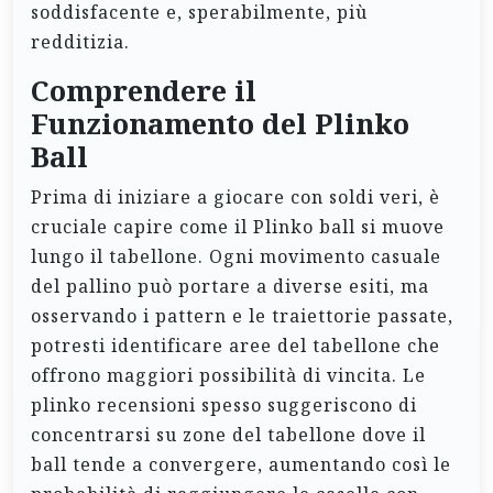
soddisfacente e, sperabilmente, più
redditizia.
Comprendere il
Funzionamento del Plinko
Ball
Prima di iniziare a giocare con soldi veri, è
cruciale capire come il Plinko ball si muove
lungo il tabellone. Ogni movimento casuale
del pallino può portare a diverse esiti, ma
osservando i pattern e le traiettorie passate,
potresti identificare aree del tabellone che
offrono maggiori possibilità di vincita. Le
plinko recensioni spesso suggeriscono di
concentrarsi su zone del tabellone dove il
ball tende a convergere, aumentando così le