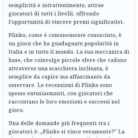
semplicità e intrattenimento, attrae
giocatori di tutti i livelli, offrendo
l’opportunità di vincere premi significativi.
Plinko, come è comunemente conosciuto, è
un gioco che ha guadagnato popolarità in
Italia e in tutto il mondo. La sua meccanica di
base, che coinvolge piccole sfere che cadono
attraverso una scacchiera inclinata, è
semplice da capire ma affascinante da
osservare. Le recensioni di Plinko sono
spesso entusiasmanti, con giocatori che
raccontano le loro emozioni e successi nel
gioco.
Una delle domande più frequenti tra i
giocatori è: „Plinko si vince veramente?” La