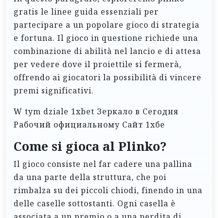
gratis le linee guida essenziali per
partecipare a un popolare gioco di strategia
e fortuna. Il gioco in questione richiede una
combinazione di abilità nel lancio e di attesa
per vedere dove il proiettile si fermerà,
offrendo ai giocatori la possibilità di vincere
premi significativi.
W tym dziale 1xbet Зеркало в Сегодня
Рабочий официальному Сайт 1хбе
Come si gioca al Plinko?
Il gioco consiste nel far cadere una pallina
da una parte della struttura, che poi
rimbalza su dei piccoli chiodi, finendo in una
delle caselle sottostanti. Ogni casella è
associata a un premio o a una perdita di