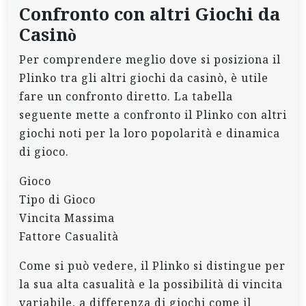
Confronto con altri Giochi da
Casinò
Per comprendere meglio dove si posiziona il
Plinko tra gli altri giochi da casinò, è utile
fare un confronto diretto. La tabella
seguente mette a confronto il Plinko con altri
giochi noti per la loro popolarità e dinamica
di gioco.
Gioco
Tipo di Gioco
Vincita Massima
Fattore Casualità
Come si può vedere, il Plinko si distingue per
la sua alta casualità e la possibilità di vincita
variabile, a differenza di giochi come il