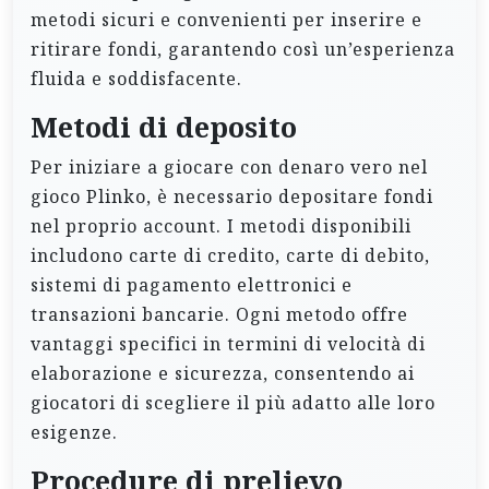
metodi sicuri e convenienti per inserire e
ritirare fondi, garantendo così un’esperienza
fluida e soddisfacente.
Metodi di deposito
Per iniziare a giocare con denaro vero nel
gioco Plinko, è necessario depositare fondi
nel proprio account. I metodi disponibili
includono carte di credito, carte di debito,
sistemi di pagamento elettronici e
transazioni bancarie. Ogni metodo offre
vantaggi specifici in termini di velocità di
elaborazione e sicurezza, consentendo ai
giocatori di scegliere il più adatto alle loro
esigenze.
Procedure di prelievo