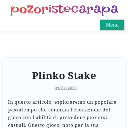
pozoristecarapa
S
k
i
Menu
p
t
o
c
o
n
Plinko Stake
t
e
n
-
09/27/2024
t
In questo articolo, esploreremo un popolare
passatempo che combina l’eccitazione del
gioco con l’abilità di prevedere percorsi
casuali. Questo gioco, noto per la sua