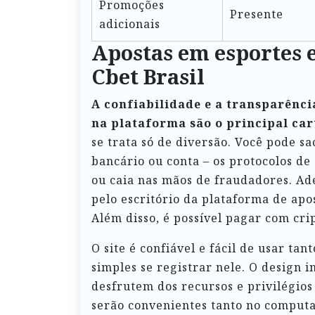
Promoções
Presente
adicionais
Apostas em esportes e
Cbet Brasil
A confiabilidade e a transparênc
na plataforma são o principal car
se trata só de diversão. Você pode 
bancário ou conta – os protocolos d
ou caia nas mãos de fraudadores. Ad
pelo escritório da plataforma de apos
Além disso, é possível pagar com cr
O site é confiável e fácil de usar ta
simples se registrar nele. O design i
desfrutem dos recursos e privilégios
serão convenientes tanto no computa