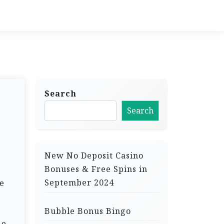
Search
Search
New No Deposit Casino
Bonuses & Free Spins in
September 2024
ne
Bubble Bonus Bingo
de