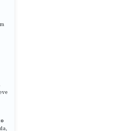
em
s
m
eve
to
da,