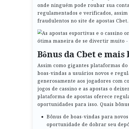
onde ninguém pode roubar sua conta o
regulamentados e verificados, assim
fraudulentos no site de apostas Cbet.
Bônus da Cbet e mais 
Assim como gigantes plataformas do 
boas-vindas a usuários novos e regula
generosamente aos jogadores com con
jogos de cassino e as apostas o deixe
plataforma de apostas oferece regul
oportunidades para isso. Quais bônu
Bônus de boas-vindas para novos 
oportunidade de dobrar seu depó