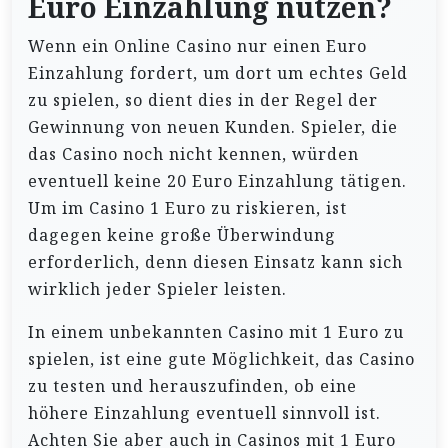
Euro Einzahlung nutzen?
Wenn ein Online Casino nur einen Euro
Einzahlung fordert, um dort um echtes Geld
zu spielen, so dient dies in der Regel der
Gewinnung von neuen Kunden. Spieler, die
das Casino noch nicht kennen, würden
eventuell keine 20 Euro Einzahlung tätigen.
Um im Casino 1 Euro zu riskieren, ist
dagegen keine große Überwindung
erforderlich, denn diesen Einsatz kann sich
wirklich jeder Spieler leisten.
In einem unbekannten Casino mit 1 Euro zu
spielen, ist eine gute Möglichkeit, das Casino
zu testen und herauszufinden, ob eine
höhere Einzahlung eventuell sinnvoll ist.
Achten Sie aber auch in Casinos mit 1 Euro