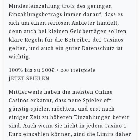
Mindesteinzahlung trotz des geringen
Einzahlungsbetrags immer darauf, dass es
sich um einen seriösen Anbieter handelt,
denn auch bei kleinen Geldbeträgen sollten
klare Regeln für die Betreiber der Casinos
gelten, und auch ein guter Datenschutz ist
wichtig.
100% bis zu 500€
+ 200 Freispiele
JETZT SPIELEN
Mittlerweile haben die meisten Online
Casinos erkannt, dass neue Spieler oft
günstig spielen möchten, und erst nach
einiger Zeit zu höheren Einzahlungen bereit
sind. Auch wenn Sie nicht in jedem Casino 1
Euro einzahlen können, sind die Limits daher