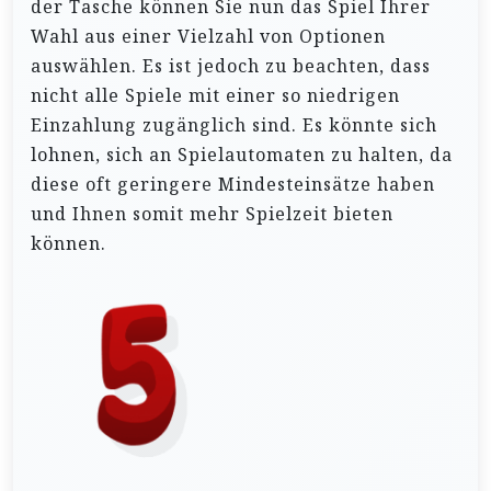
der Tasche können Sie nun das Spiel Ihrer
Wahl aus einer Vielzahl von Optionen
auswählen. Es ist jedoch zu beachten, dass
nicht alle Spiele mit einer so niedrigen
Einzahlung zugänglich sind. Es könnte sich
lohnen, sich an Spielautomaten zu halten, da
diese oft geringere Mindesteinsätze haben
und Ihnen somit mehr Spielzeit bieten
können.