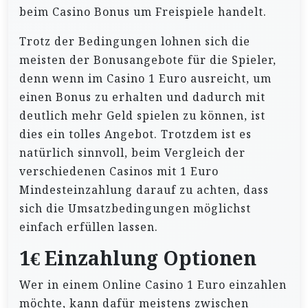
beim Casino Bonus um Freispiele handelt.
Trotz der Bedingungen lohnen sich die
meisten der Bonusangebote für die Spieler,
denn wenn im Casino 1 Euro ausreicht, um
einen Bonus zu erhalten und dadurch mit
deutlich mehr Geld spielen zu können, ist
dies ein tolles Angebot. Trotzdem ist es
natürlich sinnvoll, beim Vergleich der
verschiedenen Casinos mit 1 Euro
Mindesteinzahlung darauf zu achten, dass
sich die Umsatzbedingungen möglichst
einfach erfüllen lassen.
1€ Einzahlung Optionen
Wer in einem Online Casino 1 Euro einzahlen
möchte, kann dafür meistens zwischen