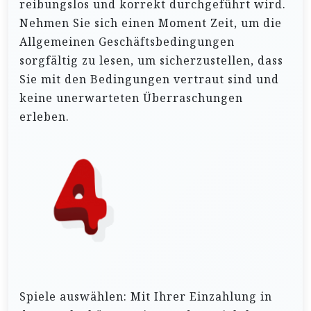
reibungslos und korrekt durchgeführt wird.
Nehmen Sie sich einen Moment Zeit, um die
Allgemeinen Geschäftsbedingungen
sorgfältig zu lesen, um sicherzustellen, dass
Sie mit den Bedingungen vertraut sind und
keine unerwarteten Überraschungen
erleben.
Spiele auswählen: Mit Ihrer Einzahlung in