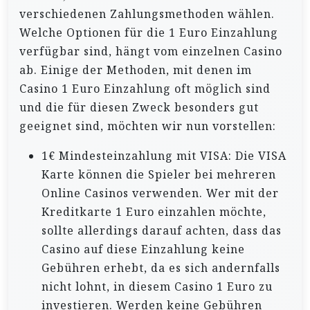
verschiedenen Zahlungsmethoden wählen.
Welche Optionen für die 1 Euro Einzahlung
verfügbar sind, hängt vom einzelnen Casino
ab. Einige der Methoden, mit denen im
Casino 1 Euro Einzahlung oft möglich sind
und die für diesen Zweck besonders gut
geeignet sind, möchten wir nun vorstellen:
1€ Mindesteinzahlung mit VISA: Die VISA
Karte können die Spieler bei mehreren
Online Casinos verwenden. Wer mit der
Kreditkarte 1 Euro einzahlen möchte,
sollte allerdings darauf achten, dass das
Casino auf diese Einzahlung keine
Gebühren erhebt, da es sich andernfalls
nicht lohnt, in diesem Casino 1 Euro zu
investieren. Werden keine Gebühren