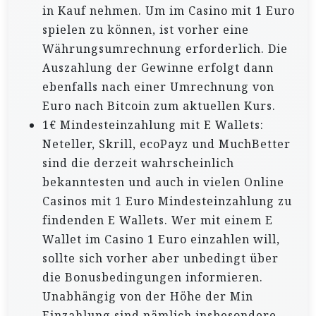
in Kauf nehmen. Um im Casino mit 1 Euro
spielen zu können, ist vorher eine
Währungsumrechnung erforderlich. Die
Auszahlung der Gewinne erfolgt dann
ebenfalls nach einer Umrechnung von
Euro nach Bitcoin zum aktuellen Kurs.
1€ Mindesteinzahlung mit E Wallets:
Neteller, Skrill, ecoPayz und MuchBetter
sind die derzeit wahrscheinlich
bekanntesten und auch in vielen Online
Casinos mit 1 Euro Mindesteinzahlung zu
findenden E Wallets. Wer mit einem E
Wallet im Casino 1 Euro einzahlen will,
sollte sich vorher aber unbedingt über
die Bonusbedingungen informieren.
Unabhängig von der Höhe der Min
Einzahlung sind nämlich insbesondere