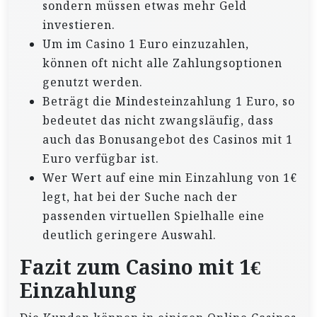
sondern müssen etwas mehr Geld
investieren.
Um im Casino 1 Euro einzuzahlen,
können oft nicht alle Zahlungsoptionen
genutzt werden.
Beträgt die Mindesteinzahlung 1 Euro, so
bedeutet das nicht zwangsläufig, dass
auch das Bonusangebot des Casinos mit 1
Euro verfügbar ist.
Wer Wert auf eine min Einzahlung von 1€
legt, hat bei der Suche nach der
passenden virtuellen Spielhalle eine
deutlich geringere Auswahl.
Fazit zum Casino mit 1€
Einzahlung