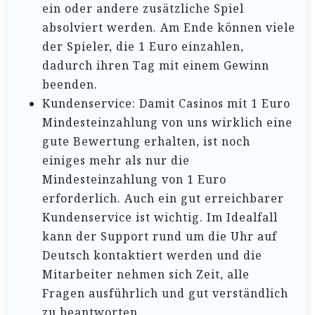
ein oder andere zusätzliche Spiel
absolviert werden. Am Ende können viele
der Spieler, die 1 Euro einzahlen,
dadurch ihren Tag mit einem Gewinn
beenden.
Kundenservice: Damit Casinos mit 1 Euro
Mindesteinzahlung von uns wirklich eine
gute Bewertung erhalten, ist noch
einiges mehr als nur die
Mindesteinzahlung von 1 Euro
erforderlich. Auch ein gut erreichbarer
Kundenservice ist wichtig. Im Idealfall
kann der Support rund um die Uhr auf
Deutsch kontaktiert werden und die
Mitarbeiter nehmen sich Zeit, alle
Fragen ausführlich und gut verständlich
zu beantworten.