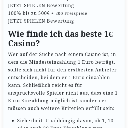
JETZT SPIELEN Bewertung
100% bis zu 500€
+ 200 Freispiele
JETZT SPIELEN Bewertung
Wie finde ich das beste 1€
Casino?
Wer auf der Suche nach einem Casino ist, in
dem die Mindesteinzahlung 1 Euro beträgt,
sollte sich nicht für den erstbesten Anbieter
entscheiden, bei dem er 1 Euro einzahlen
kann. Schließlich reicht es für
anspruchsvolle Spieler nicht aus, dass eine 1
Euro Einzahlung möglich ist, sondern es
müssen auch weitere Kriterien erfüllt sein:
Sicherheit: Unabhängig davon, ob 1, 10