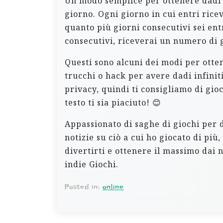
Un modo semplice per ottenere dadi 
giorno. Ogni giorno in cui entri ric
quanto più giorni consecutivi sei ent
consecutivi, riceverai un numero di g
Questi sono alcuni dei modi per otte
trucchi o hack per avere dadi infinit
privacy, quindi ti consigliamo di gio
testo ti sia piaciuto! 😊
Appassionato di saghe di giochi per d
notizie su ciò a cui ho giocato di pi
divertirti e ottenere il massimo dai n
indie Giochi.
Posted in:
online