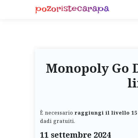
S
pozoristecarapa
k
i
p
t
o
c
o
Monopoly Go Di
n
t
l
e
n
t
È necessario
raggiungi il livello 1
dadi gratuiti.
11 settembre 2024