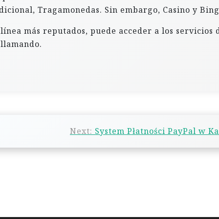
adicional, Tragamonedas. Sin embargo, Casino y Bing
 línea más reputados, puede acceder a los servicios 
 llamando.
Next:
System Płatności PayPal w K