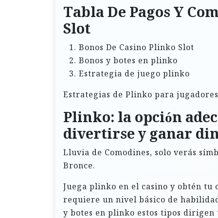
Tabla De Pagos Y Co
Slot
Bonos De Casino Plinko Slot
Bonos y botes en plinko
Estrategia de juego plinko
Estrategias de Plinko para jugadore
Plinko: la opción ade
divertirse y ganar d
Lluvia de Comodines, solo verás sím
Bronce.
Juega plinko en el casino y obtén tu
requiere un nivel básico de habilida
y botes en plinko estos tipos dirigen