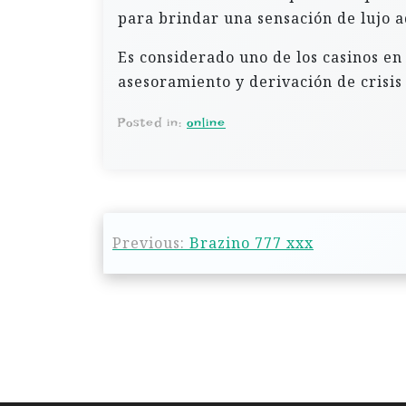
para brindar una sensación de lujo 
Es considerado uno de los casinos en
asesoramiento y derivación de crisis
Posted in:
online
P
Previous:
Brazino 777 xxx
o
s
t
n
a