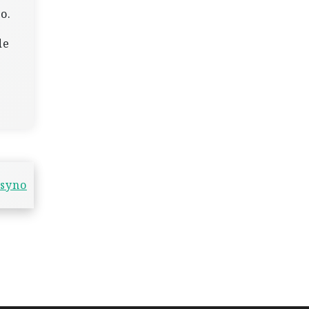
o.
de
asyno