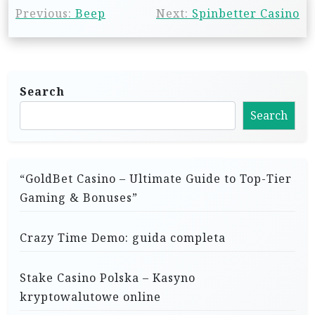
P
Previous:
Beep
Next:
Spinbetter Casino
o
s
t
n
Search
a
Search
v
i
“GoldBet Casino – Ultimate Guide to Top-Tier
g
Gaming & Bonuses”
a
t
Crazy Time Demo: guida completa
i
o
Stake Casino Polska – Kasyno
kryptowalutowe online
n