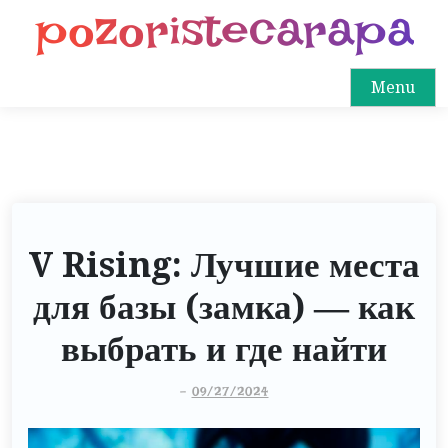
pozoristecarapa
S
k
i
Menu
p
t
o
c
o
n
V Rising: Лучшие места
t
e
для базы (замка) — как
n
t
выбрать и где найти
-
09/27/2024